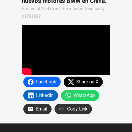
nuevos motores BMW en China.
Posted at 15:48h
in
Información Técnica
by
c1781839
Facebook
Share on X
LinkedIn
WhatsApp
Email
Copy Link